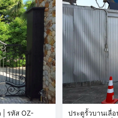
ต | รหัส OZ-
ประตูรั้วบานเลื่