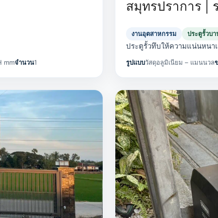
สมุทรปราการ | 
งานอุตสาหกรรม
ประตูรั้วบา
ประตูรั้วทึบให้ความแน่นหน
H mm
จำนวน
1
รูปแบบ
วัสดุอลูมิเนียม – แมนนวล