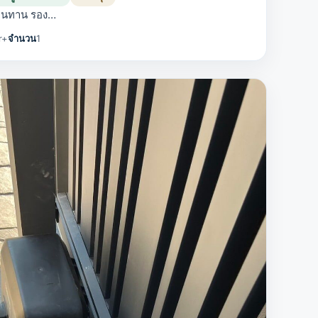
 ทนทาน รอง…
r+
จำนวน
1