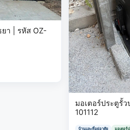
ุธยา | รหัส OZ-
มอเตอร์ประตูรั้วบ
101112
บ้านและที่อยู่อาศัย
มอเตอร์ปร