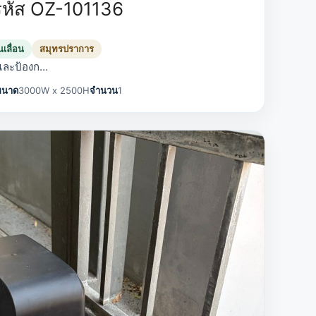
รหัส OZ-101136
นเลื่อน
สมุทรปราการ
าและป้องก…
ขนาด
3000W x 2500H
จำนวน
1