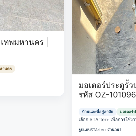
รุงเทพมหานคร |
มหานคร
มอเตอร์ประตูรั้ว
รหัส OZ-101096
บ้านและที่อยู่อาศัย
มอเตอร์ปร
เลือก STArter+ เพื่อการใช้งาน
รูปแบบ
STArter+
จำนวน
1