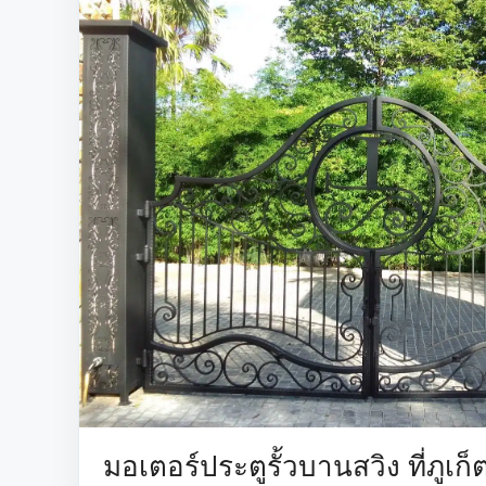
มอเตอร์ประตูรั้วบานสวิง ที่ภูเก็