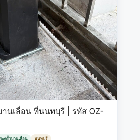
านเลื่อน ที่นนทบุรี | รหัส OZ-
ะตูรั้วบานเลื่อน
นนทบุรี