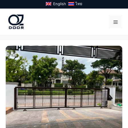
Skip
English
ไทย
to
content
Menu