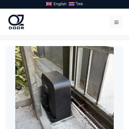
Skip
English
ไทย
to
content
Menu