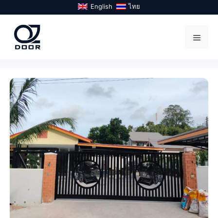
Skip
English
ไทย
to
content
Menu