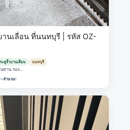
านเลื่อน ที่นนทบุรี | รหัส OZ-
ะตูรั้วบานเลื่อน
นนทบุรี
 ทนทาน รอง…
r+
จำนวน
1