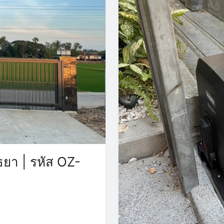
ุธยา | รหัส OZ-