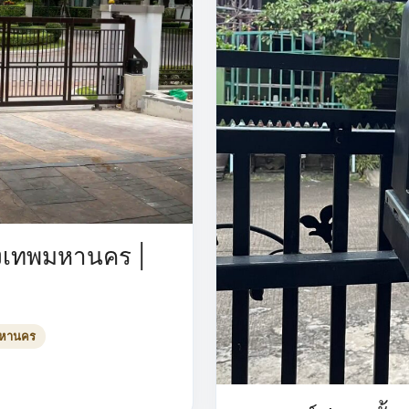
รุงเทพมหานคร |
มหานคร