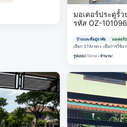
มอเตอร์ประตูรั้ว
รหัส OZ-101096
บ้านและที่อยู่อาศัย
มอเตอร์ปร
เลือก STArter+ เพื่อการใช้งาน
รูปแบบ
STArter+
จำนวน
1