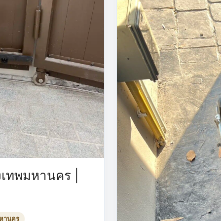
รุงเทพมหานคร |
มหานคร