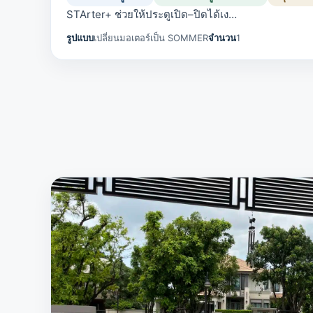
STArter+ ช่วยให้ประตูเปิด–ปิดได้เง…
รูปแบบ
เปลี่ยนมอเตอร์เป็น SOMMER
จำนวน
1