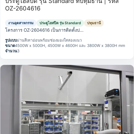
ประตูไฮสปีด รุ่น Standard ที่ปทุมธานี | รหัส
OZ-2604616
งานอุตสาหกรรม
ประตูไฮสปีด รุ่น Standard
ปทุมธานี
โครงการ OZ-2604616 เป็นการติดตั้งป…
รูปแบบ
ม่านสีเทาอ่อนพร้อมช่องมองใสสองแนว
ขนาด
4500W x 5000H, 4500W x 4600H และ 3800W x 3800H mm
จำนวน
3