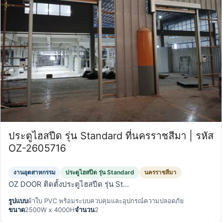
ประตูไฮสปีด รุ่น Standard ที่นครราชสีมา | รหัส
OZ-2605716
งานอุตสาหกรรม
ประตูไฮสปีด รุ่น Standard
นครราชสีมา
OZ DOOR ติดตั้งประตูไฮสปีด รุ่น St…
รูปแบบ
ผ้าใบ PVC พร้อมระบบควบคุมและอุปกรณ์ความปลอดภัย
ขนาด
2500W x 4000H
จำนวน
2