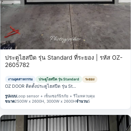
ประตูไฮสปีด รุ่น Standard ที่ระยอง | รหัส OZ-
2605782
งานอุตสาหกรรม
ประตูไฮสปีด รุ่น Standard
ระยอง
OZ DOOR ติดตั้งประตูไฮสปีด รุ่น St…
รูปแบบ
Loop sensor + เซ็นเซอร์นิรภัย + รีโมทควบคุม
ขนาด
2500W x 2600H, 3000W x 2600H
จำนวน
5