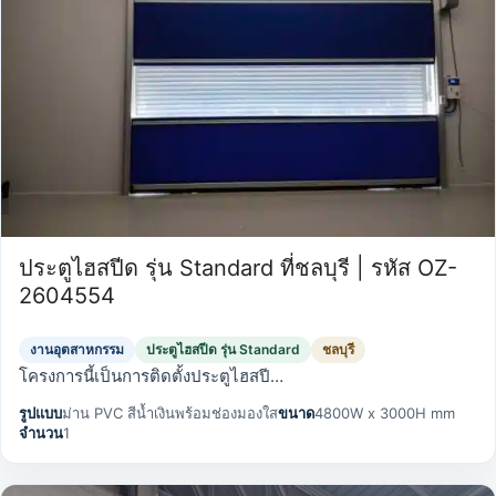
ประตูไฮสปีด รุ่น Standard ที่ชลบุรี | รหัส OZ-
2604554
งานอุตสาหกรรม
ประตูไฮสปีด รุ่น Standard
ชลบุรี
โครงการนี้เป็นการติดตั้งประตูไฮสปี…
รูปแบบ
ม่าน PVC สีน้ำเงินพร้อมช่องมองใส
ขนาด
4800W x 3000H mm
จำนวน
1