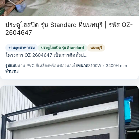
ประตูไฮสปีด รุ่น Standard ที่นนทบุรี | รหัส OZ-
2604647
งานอุตสาหกรรม
ประตูไฮสปีด รุ่น Standard
นนทบุรี
โครงการ OZ-2604647 เป็นการติดตั้งป…
รูปแบบ
ม่าน PVC สีเหลืองพร้อมช่องมองใส
ขนาด
3100W x 3400H mm
จำนวน
1