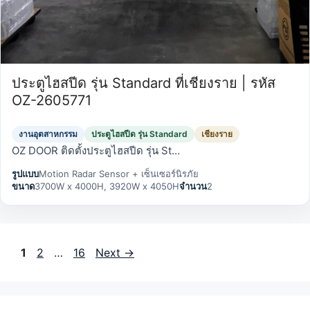
ประตูไฮสปีด รุ่น Standard ที่เชียงราย | รหัส
OZ-2605771
งานอุตสาหกรรม
ประตูไฮสปีด รุ่น Standard
เชียงราย
OZ DOOR ติดตั้งประตูไฮสปีด รุ่น St…
รูปแบบ
Motion Radar Sensor + เซ็นเซอร์นิรภัย
ขนาด
3700W x 4000H, 3920W x 4050H
จำนวน
2
Page
Page
Page
1
2
…
16
Next
→