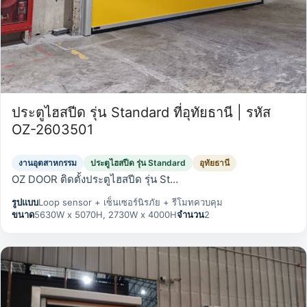
ประตูไฮสปีด รุ่น Standard ที่อุทัยธานี | รหัส
OZ-2603501
งานอุตสาหกรรม
ประตูไฮสปีด รุ่น Standard
อุทัยธานี
OZ DOOR ติดตั้งประตูไฮสปีด รุ่น St…
รูปแบบ
Loop sensor + เซ็นเซอร์นิรภัย + รีโมทควบคุม
ขนาด
5630W x 5070H, 2730W x 4000H
จำนวน
2