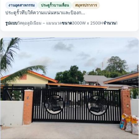
งานอุตสาหกรรม
ประตูรั้วบานเลื่อน
สมุทรปราการ
ประตูรั้วทึบให้ความแน่นหนาและป้องก…
รูปแบบ
วัสดุอลูมิเนียม – แมนนวล
ขนาด
3000W x 2500H
จำนวน
1