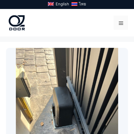
Skip
English
ไทย
to
content
Menu