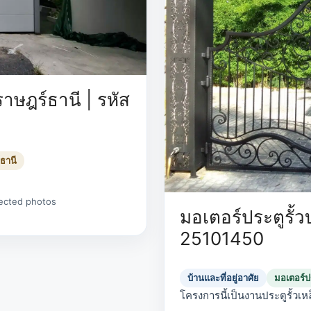
าษฎร์ธานี | รหัส
์ธานี
elected photos
มอเตอร์ประตูรั้วบ
25101450
บ้านและที่อยู่อาศัย
มอเตอร์ปร
โครงการนี้เป็นงานประตูรั้วเห