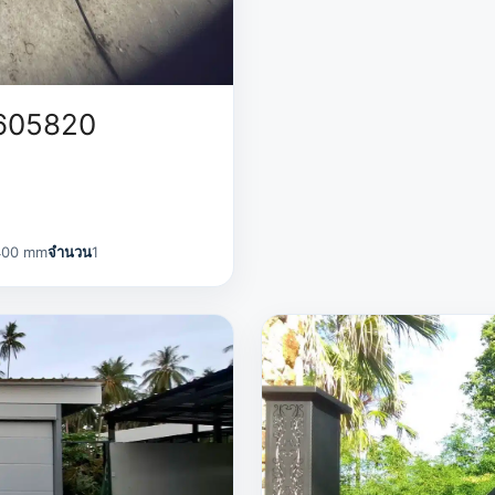
2605820
400 mm
จำนวน
1