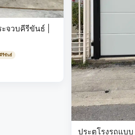
จวบคีรีขันธ์ |
รีขันธ์
ประตูโรงรถแบบ S