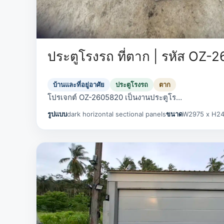
ประตูโรงรถ ที่ตาก | รหัส OZ-
บ้านและที่อยู่อาศัย
ประตูโรงรถ
ตาก
โปรเจกต์ OZ-2605820 เป็นงานประตูโร…
รูปแบบ
dark horizontal sectional panels
ขนาด
W2975 x H2