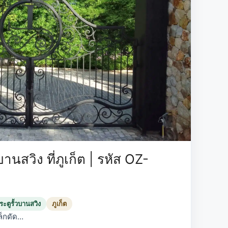
านสวิง ที่ภูเก็ต | รหัส OZ-
ะตูรั้วบานสวิง
ภูเก็ต
ล็กดัด…