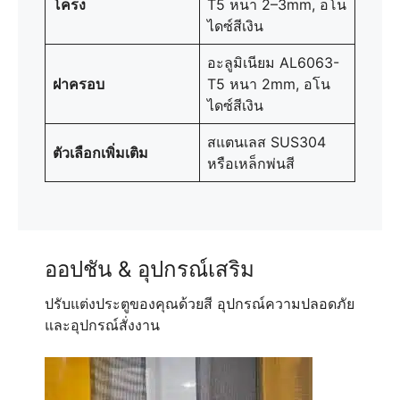
โครง
T5 หนา 2–3mm, อโน
ไดซ์สีเงิน
อะลูมิเนียม AL6063-
ฝาครอบ
T5 หนา 2mm, อโน
ไดซ์สีเงิน
สแตนเลส SUS304
ตัวเลือกเพิ่มเติม
หรือเหล็กพ่นสี
ออปชัน & อุปกรณ์เสริม
ปรับแต่งประตูของคุณด้วยสี อุปกรณ์ความปลอดภัย
และอุปกรณ์สั่งงาน