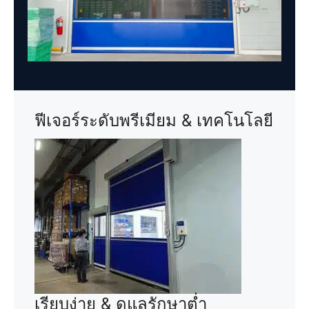
ฟีเจอร์ระดับพรีเมียม & เทคโนโลยี
เรียบง่าย & ดูแลรักษาต่ำ