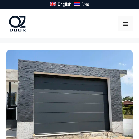
Skip
English
ไทย
to
content
Menu