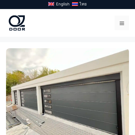
Skip
English
ไทย
to
content
Menu