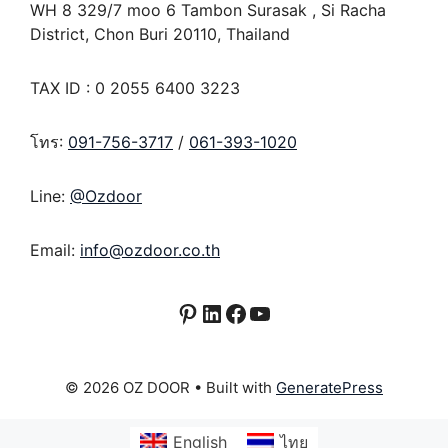
WH 8 329/7 moo 6 Tambon Surasak , Si Racha
District, Chon Buri 20110, Thailand
TAX ID : 0 2055 6400 3223
โทร:
091-756-3717
/
061-393-1020
Line:
@Ozdoor
Email:
info@ozdoor.co.th
Pinterest
LinkedIn
Facebook
YouTube
© 2026 OZ DOOR
• Built with
GeneratePress
English
ไทย