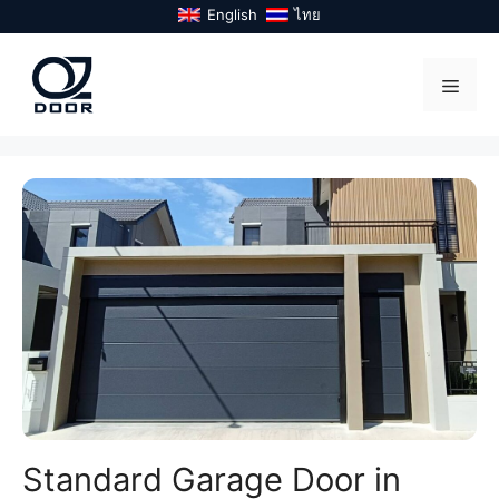
Skip
English
ไทย
to
content
Menu
Standard Garage Door in