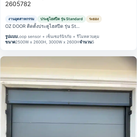
2605782
งานอุตสาหกรรม
ประตูไฮสปีด รุ่น Standard
ระยอง
OZ DOOR ติดตั้งประตูไฮสปีด รุ่น St…
รูปแบบ
Loop sensor + เซ็นเซอร์นิรภัย + รีโมทควบคุม
ขนาด
2500W x 2600H, 3000W x 2600H
จำนวน
5