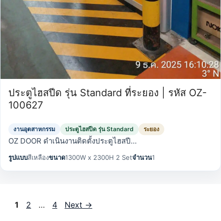
ประตูไฮสปีด รุ่น Standard ที่ระยอง | รหัส OZ-
100627
งานอุตสาหกรรม
ประตูไฮสปีด รุ่น Standard
ระยอง
OZ DOOR ดำเนินงานติดตั้งประตูไฮสปี…
รูปแบบ
สีเหลือง
ขนาด
1300W x 2300H 2 Set
จำนวน
1
Page
Page
Page
1
2
…
4
Next
→