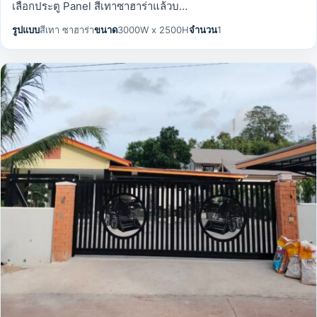
เลือกประตู Panel สีเทาซาฮาร่าแล้วบ…
รูปแบบ
สีเทา ซาฮาร่า
ขนาด
3000W x 2500H
จำนวน
1