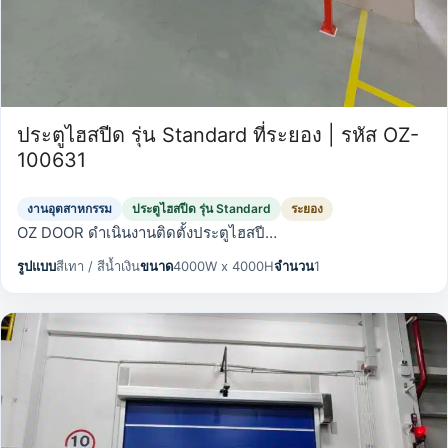
ประตูไฮสปีด รุ่น Standard ที่ระยอง | รหัส OZ-
100631
งานอุตสาหกรรม
ประตูไฮสปีด รุ่น Standard
ระยอง
OZ DOOR ดำเนินงานติดตั้งประตูไฮสปี…
รูปแบบ
สีเทา / สีน้ำเงิน
ขนาด
4000W x 4000H
จำนวน
1