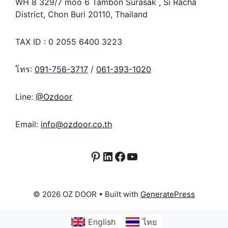
WH 8 329/7 moo 6 Tambon Surasak , Si Racha
District, Chon Buri 20110, Thailand
TAX ID : 0 2055 6400 3223
โทร:
091-756-3717
/
061-393-1020
Line:
@Ozdoor
Email:
info@ozdoor.co.th
Pinterest
LinkedIn
Facebook
YouTube
© 2026 OZ DOOR
• Built with
GeneratePress
English
ไทย