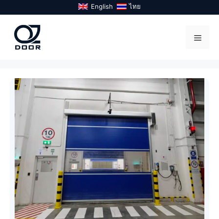
Skip
English
ไทย
to
content
Menu