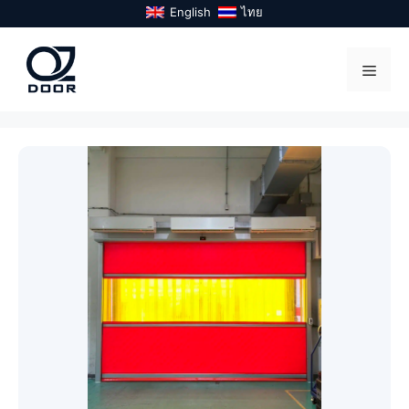
Skip
English
ไทย
to
content
Menu