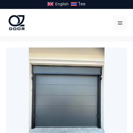
Skip
English
ไทย
to
content
Menu