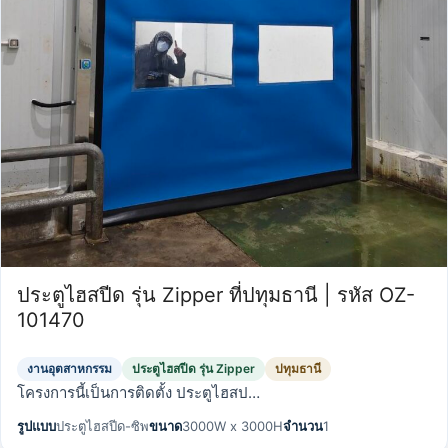
ประตูไฮสปีด รุ่น Zipper ที่ปทุมธานี | รหัส OZ-
101470
งานอุตสาหกรรม
ประตูไฮสปีด รุ่น Zipper
ปทุมธานี
โครงการนี้เป็นการติดตั้ง ประตูไฮสป…
รูปแบบ
ประตูไฮสปีด-ซิพ
ขนาด
3000W x 3000H
จำนวน
1