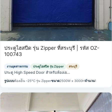
ประตูไฮสปีด รุ่น Zipper ที่สระบุรี | รหัส OZ-
100743
งานอุตสาหกรรม
ประตูไฮสปีด รุ่น Zipper
สระบุรี
ประตู High Speed Door สำหรับห้องเย…
รูปแบบ
ห้องเย็น -25°C รุ่น Zipper
ขนาด
2500W x 3000H
จำนวน
1