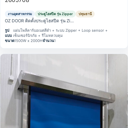
งานอุตสาหกรรม
ประตูไฮสปีด รุ่น Zipper
ปทุมธานี
OZ DOOR ติดตั้งประตูไฮสปีด รุ่น Zi…
รูป
แผ่นโพลีคาร์บอเนตสีดำ + ระบบ Zipper + Loop sensor +
แบบ
เซ็นเซอร์นิรภัย + รีโมทควบคุม
ขนาด
1500W x 2000H
จำนวน
1