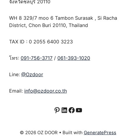
จังหวัดชลบุรี 20110
WH 8 329/7 moo 6 Tambon Surasak , Si Racha
District, Chon Buri 20110, Thailand
TAX ID : 0 2055 6400 3223
โทร:
091-756-3717
/
061-393-1020
Line:
@Ozdoor
Email:
info@ozdoor.co.th
Pinterest
LinkedIn
Facebook
YouTube
© 2026 OZ DOOR
• Built with
GeneratePress