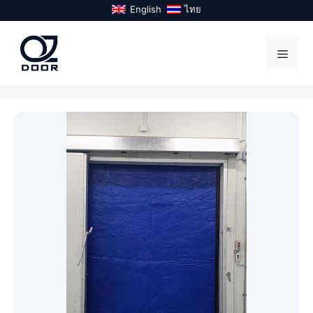
Skip
English
ไทย
to
content
Menu