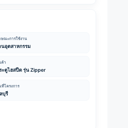
ักษณะการใช้งาน
านอุตสาหกรรม
นค้า
ระตูไฮสปีด รุ่น Zipper
้นที่โครงการ
บุรี