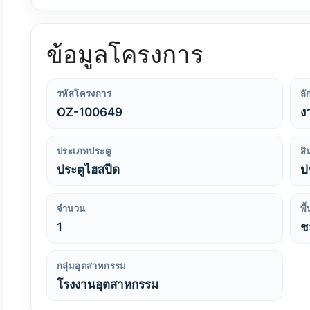
ข้อมูลโครงการ
รหัสโครงการ
ล
OZ-100649
ง
ประเภทประตู
สิ
ประตูไฮสปีด
ป
จำนวน
พื
1
ชล
กลุ่มอุตสาหกรรม
โรงงานอุตสาหกรรม