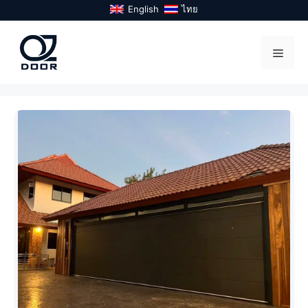
Skip
English
ไทย
to
content
Menu