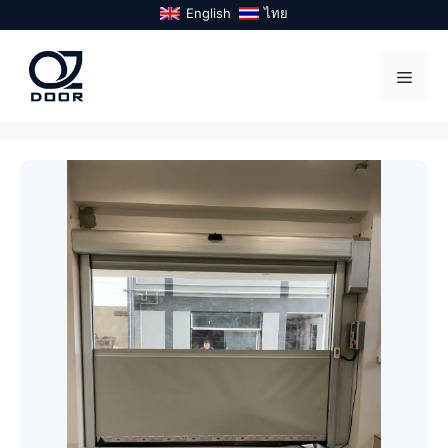
Skip
English
ไทย
to
content
Menu