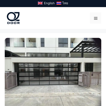
Skip
English
ไทย
to
content
Menu