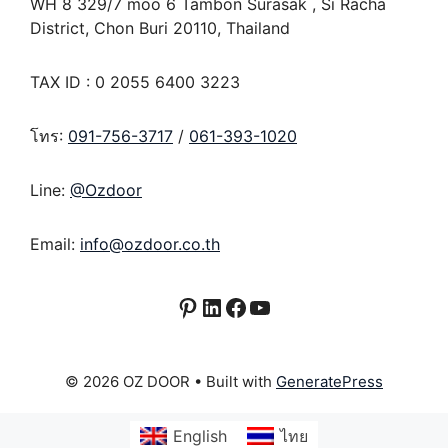
WH 8 329/7 moo 6 Tambon Surasak , Si Racha
District, Chon Buri 20110, Thailand
TAX ID : 0 2055 6400 3223
โทร:
091-756-3717
/
061-393-1020
Line:
@Ozdoor
Email:
info@ozdoor.co.th
Pinterest
LinkedIn
Facebook
YouTube
© 2026 OZ DOOR
• Built with
GeneratePress
English
ไทย