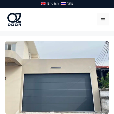
Skip
English
ไทย
to
content
Menu