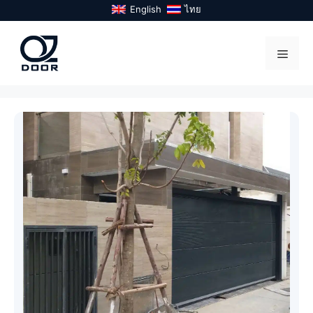
Skip
English
ไทย
to
content
Menu