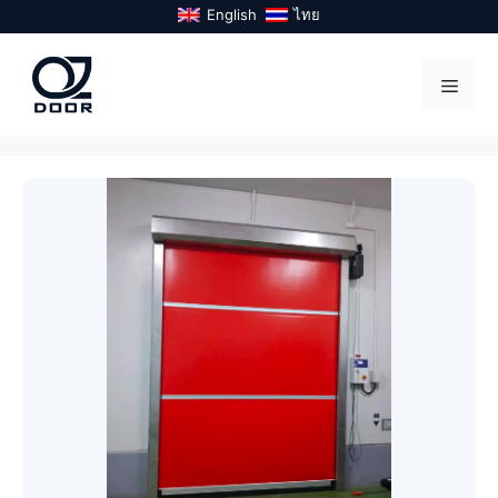
Skip
English
ไทย
to
content
Menu