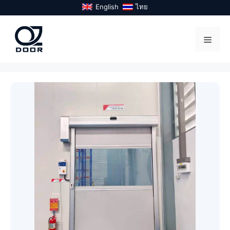
Skip
English
ไทย
to
content
Menu