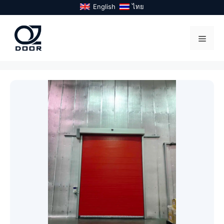
Skip
English
ไทย
to
content
Menu