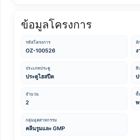
ข้อมูลโครงการ
รหัสโครงการ
ล
OZ-100526
ง
ประเภทประตู
สิ
ประตูไฮสปีด
ป
จำนวน
พื
2
พ
กลุ่มอุตสาหกรรม
คลีนรูมและ GMP