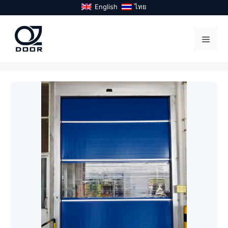
Skip
English
ไทย
to
content
Menu