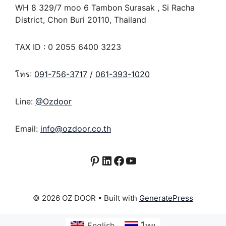
WH 8 329/7 moo 6 Tambon Surasak , Si Racha
District, Chon Buri 20110, Thailand
TAX ID : 0 2055 6400 3223
โทร:
091-756-3717
/
061-393-1020
Line:
@Ozdoor
Email:
info@ozdoor.co.th
Pinterest
LinkedIn
Facebook
YouTube
© 2026 OZ DOOR
• Built with
GeneratePress
English
ไทย