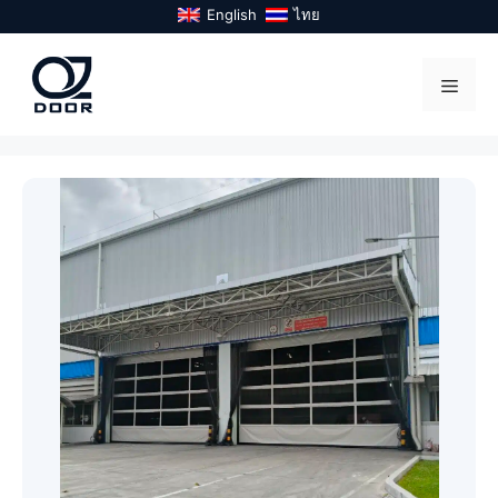
Skip
English
ไทย
to
content
Menu