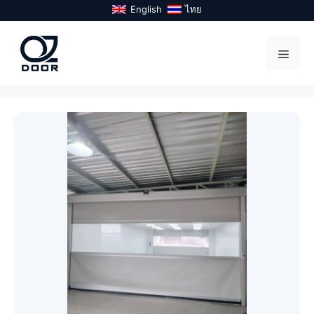
Skip
English
ไทย
to
content
Menu