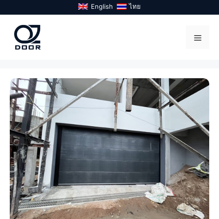
Skip
English
ไทย
to
content
Menu