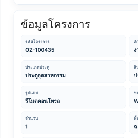
ข้อมูลโครงการ
รหัสโครงการ
ล
OZ-100435
ง
ประเภทประตู
สิ
ประตูอุตสาหกรรม
ป
รูปแบบ
ข
รีโมตคอนโทรล
W
จำนวน
พื
1
ฉ