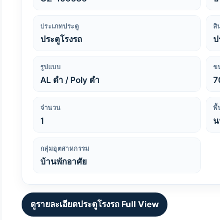
ประเภทประตู
สิ
ประตูโรงรถ
ป
รูปแบบ
ข
AL ดำ / Poly ดำ
7
จำนวน
พื
1
น
กลุ่มอุตสาหกรรม
บ้านพักอาศัย
ดูรายละเอียดประตูโรงรถ Full View