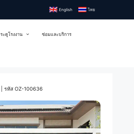
English
ไทย
ระตูโรงงาน
ซ่อมและบริการ
ี | รหัส OZ-100636