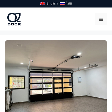
Skip
English
ไทย
to
content
Menu