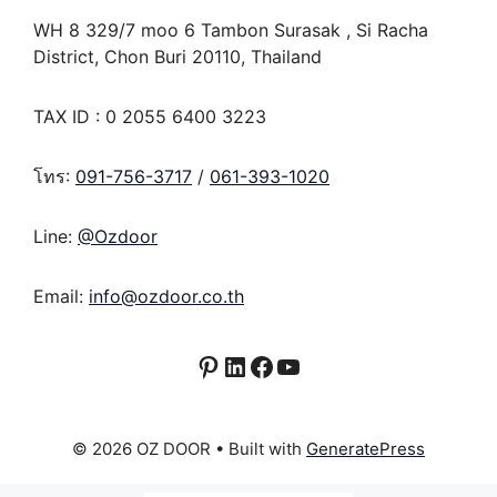
WH 8 329/7 moo 6 Tambon Surasak , Si Racha
District, Chon Buri 20110, Thailand
TAX ID : 0 2055 6400 3223
โทร:
091-756-3717
/
061-393-1020
Line:
@Ozdoor
Email:
info@ozdoor.co.th
Pinterest
LinkedIn
Facebook
YouTube
© 2026 OZ DOOR
• Built with
GeneratePress