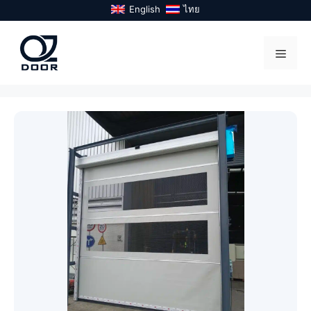
Skip
English
ไทย
to
content
Menu