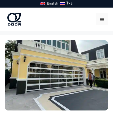
Skip
English
ไทย
to
content
Menu