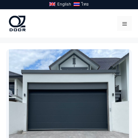
Skip
English
ไทย
to
content
Menu