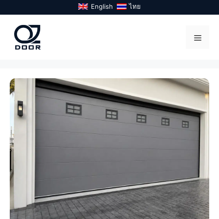
Skip
English
ไทย
to
content
Menu