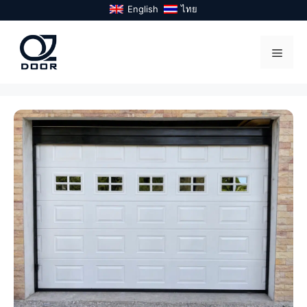
Skip
English
ไทย
to
content
Menu