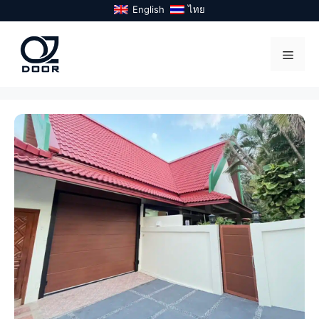
Skip
English
ไทย
to
content
Menu