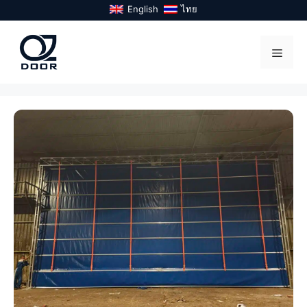
Skip
English
ไทย
to
content
Menu