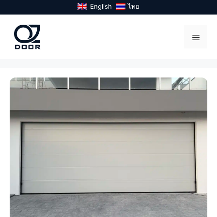
Skip
English
ไทย
to
content
Menu