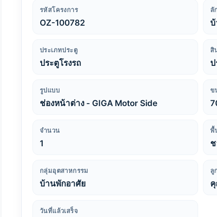
รหัสโครงการ
ล
OZ-100782
บ
ประเภทประตู
สิ
ประตูโรงรถ
ป
รูปแบบ
ข
ช่องหน้าต่าง - GIGA Motor Side
7
จำนวน
พื
1
ชล
กลุ่มอุตสาหกรรม
ลู
บ้านพักอาศัย
ค
วันที่แล้วเสร็จ