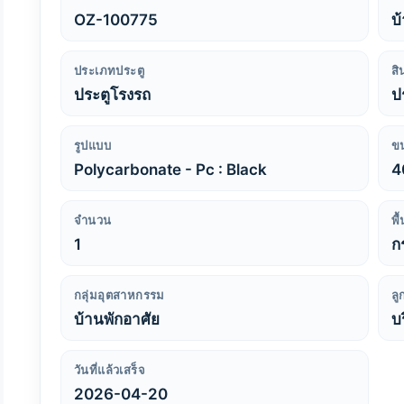
OZ-100775
บ
ประเภทประตู
สิ
ประตูโรงรถ
ป
รูปแบบ
ข
Polycarbonate - Pc : Black
4
จำนวน
พื
1
ก
กลุ่มอุตสาหกรรม
ลู
บ้านพักอาศัย
บ
วันที่แล้วเสร็จ
2026-04-20