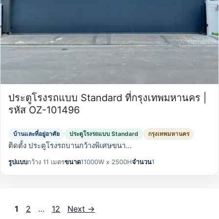
ประตูโรงรถแบบ Standard ที่กรุงเทพมหานคร |
รหัส OZ-101496
บ้านและที่อยู่อาศัย
ประตูโรงรถแบบ Standard
กรุงเทพมหานคร
ติดตั้ง ประตูโรงรถบานกว้างพิเศษขนา…
รูปแบบ
กว้าง 11 เมตร
ขนาด
11000W x 2500H
จำนวน
1
Page
Page
Page
1
2
…
12
Next
→