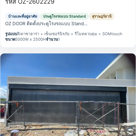
รหัส OZ-2602229
บ้านและที่อยู่อาศัย
ประตูโรงรถแบบ Standard
สุราษฎร์ธานี
OZ DOOR ติดตั้งประตูโรงรถแบบ Stand…
รูปแบบ
สีเทาซาฮาร่า + เซ็นเซอร์นิรภัย + รีโมทควบคุม + SOMtouch
ขนาด
5000W x 2500H
จำนวน
1