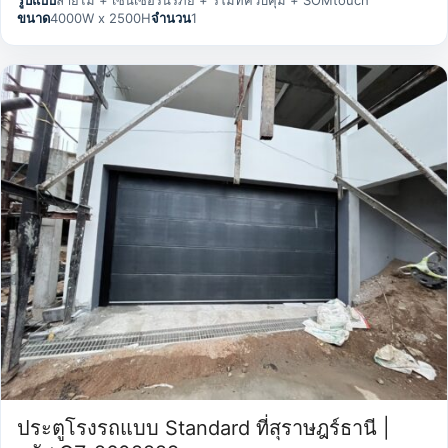
รูปแบบ
ลายไม้ + เซ็นเซอร์นิรภัย + รีโมทควบคุม + SOMtouch
ขนาด
4000W x 2500H
จำนวน
1
ประตูโรงรถแบบ Standard ที่สุราษฎร์ธานี |