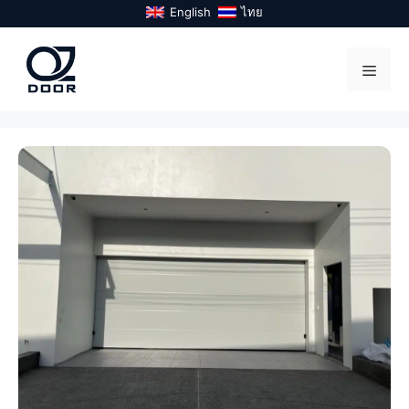
Skip
English
ไทย
to
content
Menu