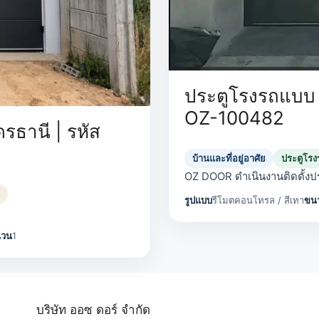
ประตูโรงรถแบบ S
OZ-100482
รธานี | รหัส
บ้านและที่อยู่อาศัย
ประตูโร
OZ DOOR ดำเนินงานติดตั้งป
รูปแบบ
รีโมตคอนโทรล / สีเทา
ขน
นวน
1
บริษัท ออซ ดอร์ จำกัด