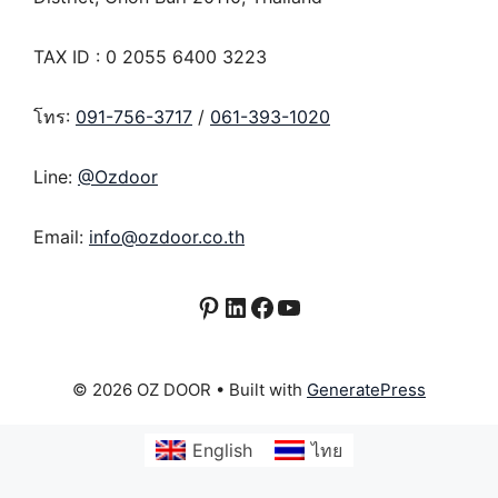
TAX ID : 0 2055 6400 3223
โทร:
091-756-3717
/
061-393-1020
Line:
@Ozdoor
Email:
info@ozdoor.co.th
Pinterest
LinkedIn
Facebook
YouTube
© 2026 OZ DOOR
• Built with
GeneratePress
English
ไทย